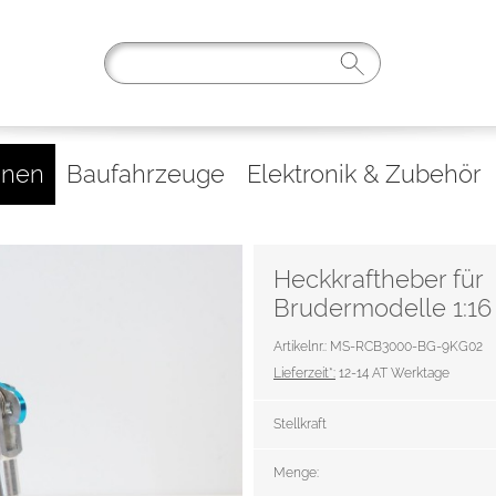
inen
Baufahrzeuge
Elektronik & Zubehör
Heckkraftheber für
Brudermodelle 1:16
Artikelnr.: MS-RCB3000-BG-9KG02
Lieferzeit*:
12-14 AT Werktage
Stellkraft
Menge: