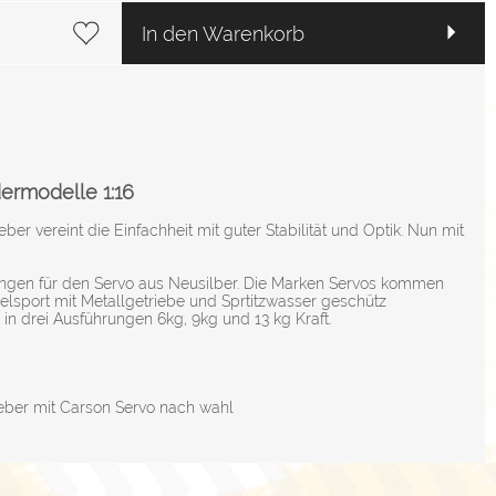
In den Warenkorb
ermodelle 1:16
ber vereint die Einfachheit mit guter Stabilität und Optik. Nun mit
ungen für den Servo aus Neusilber. Die Marken Servos kommen
lsport mit Metallgetriebe und Sprtitzwasser geschütz
 in drei Ausführungen 6kg, 9kg und 13 kg Kraft.
heber mit Carson Servo nach wahl