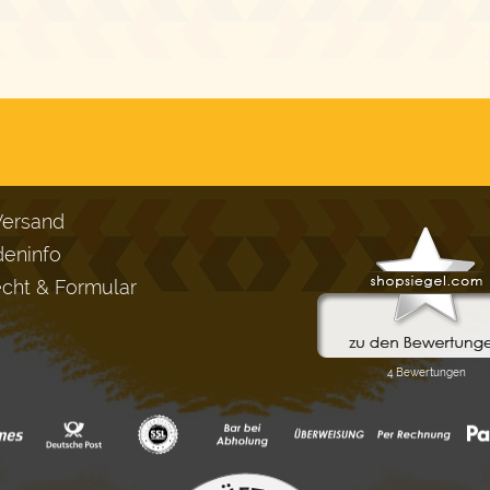
Versand
eninfo
echt & Formular