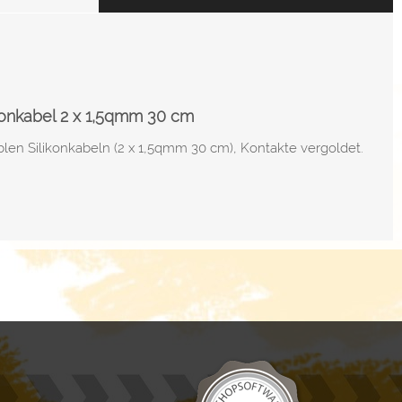
konkabel 2 x 1,5qmm 30 cm
blen Silikonkabeln (2 x 1,5qmm 30 cm), Kontakte vergoldet.