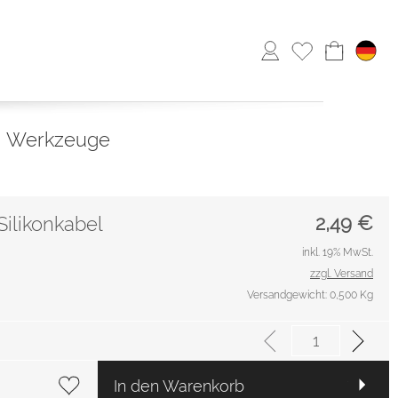
Werkzeuge
2,49
€
Silikonkabel
inkl. 19% MwSt.
zzgl. Versand
Versandgewicht: 0,500 Kg
In den Warenkorb