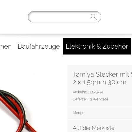
inen
Baufahrzeuge
Elektronik & Zubehör
Tamiya Stecker mit 
2 x 1,5qmm 30 cm
Artikelnr.: EL15057A
Lieferzeit*:
3 Werktage
Menge:
Auf die Merkliste